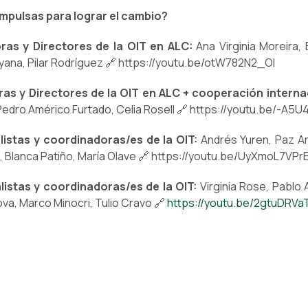
a impulsas para lograr el cambio?
oras y Directores de la OIT en ALC:
Ana Virginia Moreira, 
ana, Pilar Rodríguez 🔗 https://youtu.be/otW782N2_OI
oras y Directores de la OIT en ALC + cooperación interna
edro Américo Furtado, Celia Rosell 🔗 https://youtu.be/-A5
listas y coordinadoras/es de la OIT:
Andrés Yuren, Paz Ara
a, Blanca Patiño, María Olave 🔗 https://youtu.be/UyXmoL7VPr
alistas y coordinadoras/es de la OIT:
Virginia Rose, Pablo 
a, Marco Minocri, Tulio Cravo 🔗
https://youtu.be/2gtuDRVa