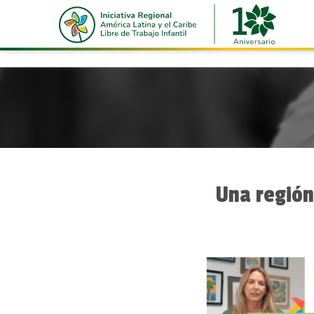
https://iniciativa2025alc.org/storage/app/uploads/publi
Una región