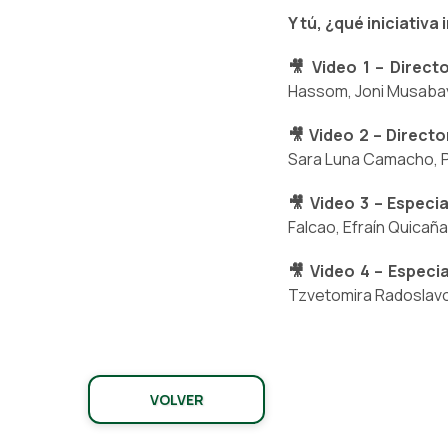
Y tú, ¿qué iniciativ
🎥 Video 1 – Direct
Hassom, Joni Musabay
🎥 Video 2 – Direct
Sara Luna Camacho, P
🎥 Video 3 – Especia
Falcao, Efraín Quicañ
🎥 Video 4 – Especi
Tzvetomira Radoslavov
VOLVER