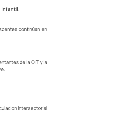
 infantil
.
escentes continúan en
ntantes de la OIT y la
ve:
iculación intersectorial