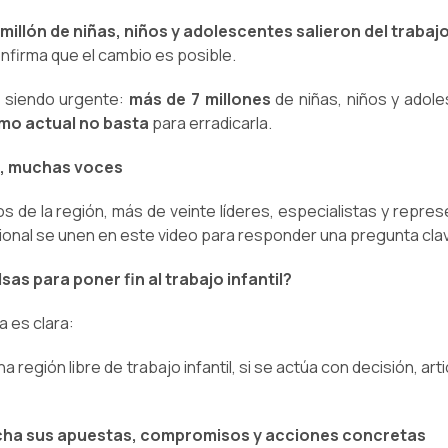
millón de niñas, niños y adolescentes salieron del trabajo
onfirma que el cambio es posible.
e siendo urgente:
más de 7 millones
de niñas, niños y adol
itmo actual no basta
para erradicarla.
n, muchas voces
s de la región, más de veinte líderes, especialistas y represe
ional se unen en este video para responder una pregunta cla
sas para poner fin al trabajo infantil?
a es clara:
a región libre de trabajo infantil, si se actúa con decisión, art
ucha sus apuestas, compromisos y acciones concretas