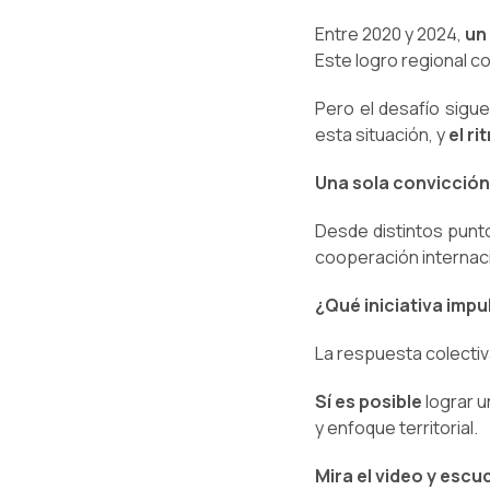
Entre 2020 y 2024,
un 
Este logro regional c
Pero el desafío sigu
esta situación, y
el r
Una sola convicció
Desde distintos punto
cooperación internac
¿Qué iniciativa impul
La respuesta colectiv
Sí es posible
lograr un
y enfoque territorial.
Mira el video y esc