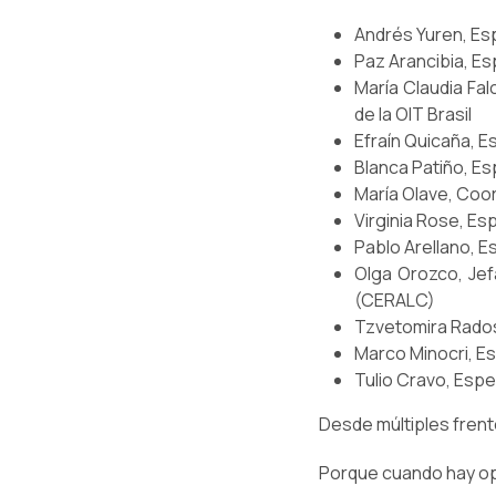
Andrés Yuren, Esp
Paz Arancibia, Es
María Claudia Fa
de la OIT Brasil
Efraín Quicaña, E
Blanca Patiño, Es
María Olave, Coo
Virginia Rose, Es
Pablo Arellano, E
Olga Orozco, Jef
(CERALC)
Tzvetomira Radosl
Marco Minocri, Es
Tulio Cravo, Espec
Desde múltiples fren
Porque cuando hay opo