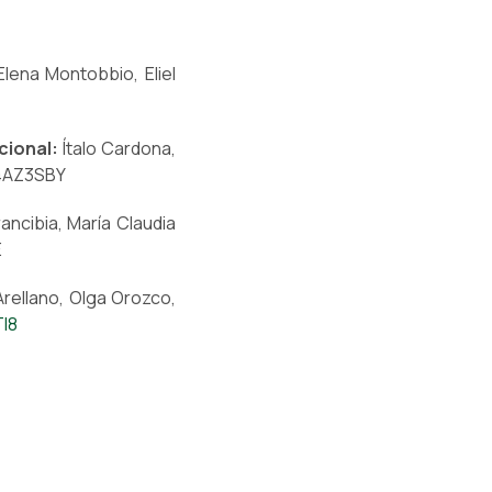
Elena Montobbio, Eliel
cional:
Ítalo Cardona,
U4AZ3SBY
ncibia, María Claudia
E
Arellano, Olga Orozco,
Tl8