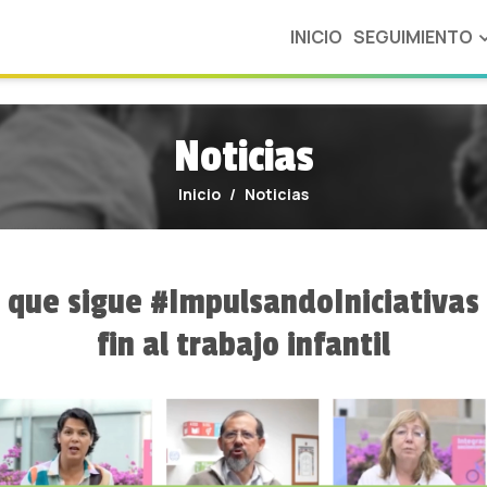
c/686/d3c/6da/686d3c6da01b4569996585.png
INICIO
SEGUIMIENTO
Noticias
OBSERVANDO EL 
Inicio
Noticias
MIRTI
MODELO DE RIESGO
DE TRABAJO
 que sigue #ImpulsandoIniciativas
INFANTIL
fin al trabajo infantil