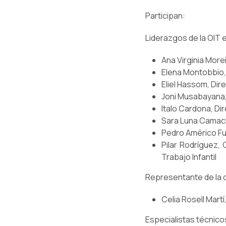
Participan:
Liderazgos de la OIT e
Ana Virginia Morei
Elena Montobbio,
Eliel Hassom, Dir
Joni Musabayana, 
Italo Cardona, Di
Sara Luna Camach
Pedro Américo Fur
Pilar Rodríguez, 
Trabajo Infantil
Representante de la 
Celia Rosell Mart
Especialistas técnico